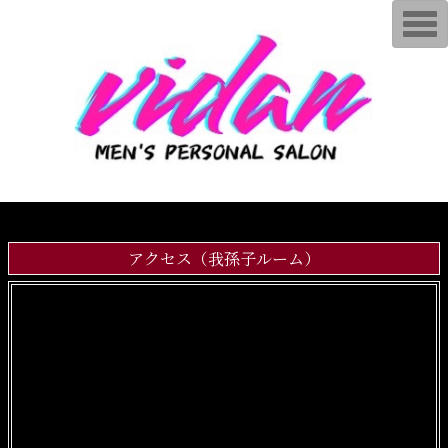
T
o
g
g
l
e
n
a
v
i
g
a
t
i
o
n
アクセス（我孫子ルーム）